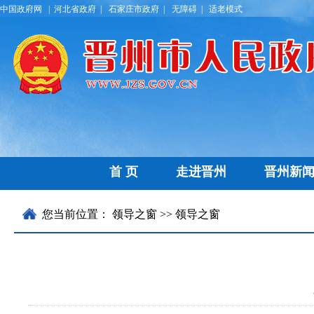
中国政府网 |
河北省政府 |
石家庄市政府 |
无障碍 |
适老模式
首 页
走进晋州
晋州新
历史文化
晋州要闻
名优特产
通知公告
乡镇区划
部门
领导
您当前位置：
领导之窗
>> 领导之窗