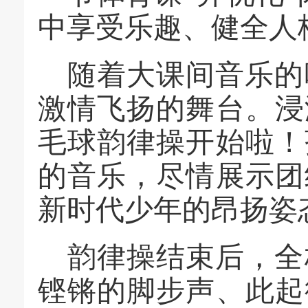
中享受乐趣、健全人
随着
大
课间音乐的
激情
飞扬的舞台。
浸
毛球韵律操开始啦！
的音乐，尽情展示团
新时代少年的昂扬姿
韵律操结束后，全
铿锵的脚步声
、
此起