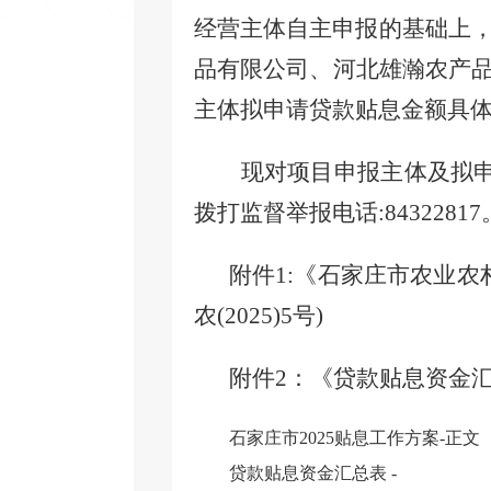
经营主体自主申报的基础上
品有限公司、
河北雄瀚农产
主体拟申请贷款贴息金额具
现对项目申报主体
及拟
拨打监督举报电话
:843
22817
附件
1
:《石家庄市农业农
农(202
5
)
5
号
)
附件
2：
《贷款贴息资金
石家庄市2025贴息工作方案-正文
贷款贴息资金汇总表 -