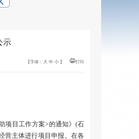
公示
【字体：
大
中
小
】
打印
助
项目工作方案
>的通知》(石
经营主体进行项目申报。在各