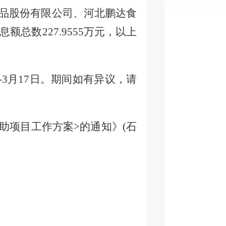
品股份有限公司
、
河北鹏达食
息额总数
227.9555万元，
以上
-
3
月
1
7
日。期间如有异议，请
助
项目工作方案
>的通知》(石