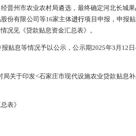
，经晋州市农业农村局遴选，最终确定河北长城果
品股份有限公司等
16家主体
进行
项目申报
，申报贴
体情况见《贷款贴息资金汇总表》。
申报贴息
等情况予以公示，公示期
202
5
年
3
月
1
2
日
。
村局关于印发<石家庄
市
现代设施农业贷款贴息
补
汇总表》