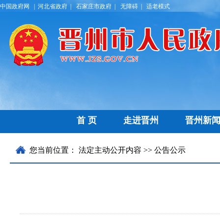
中国政府网 |
河北省政府 |
石家庄市政府 |
无障碍 |
适老模式
首 页
走进晋州
晋州新
历史文化
晋州要闻
名优特产
通知公告
乡镇区划
部门
领导
您当前位置：
法定主动公开内容
>> 公告公示