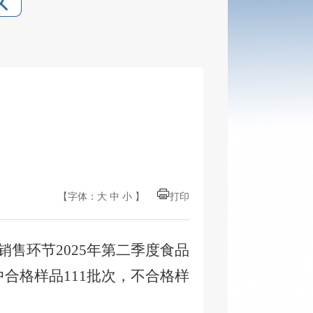
【字体：
大
中
小
】
打印
销售环节
20
25
年
第二季度
食品
中合格样品111批次，不合格样