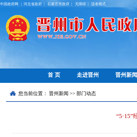
中国政府网 |
河北省政府 |
石家庄市政府 |
无障碍 |
适老模式
首 页
走进晋州
晋州新
历史文化
晋州要闻
名优特产
通知公告
乡镇区划
部门
领导
您当前位置：
晋州新闻
>> 部门动态
“5·1