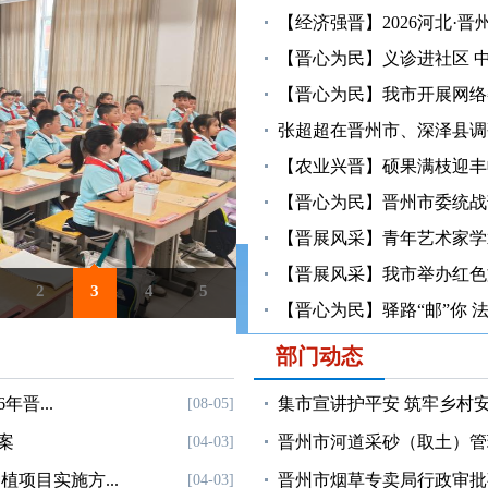
【经济强晋】2026河北·
【晋心为民】义诊进社区 
【晋心为民】我市开展网络
张超超在晋州市、深泽县调
【农业兴晋】硕果满枝迎丰
【晋心为民】晋州市委统战
【晋展风采】青年艺术家学
【晋展风采】我市举办红色文
2
3
4
5
晋州市城管执法局联合消防开展重
【晋心为民】驿路“邮”你 
部门动态
年晋...
集市宣讲护平安 筑牢乡村
[08-05]
案
晋州市河道采砂（取土）管
[04-03]
植项目实施方...
晋州市烟草专卖局行政审批
[04-03]