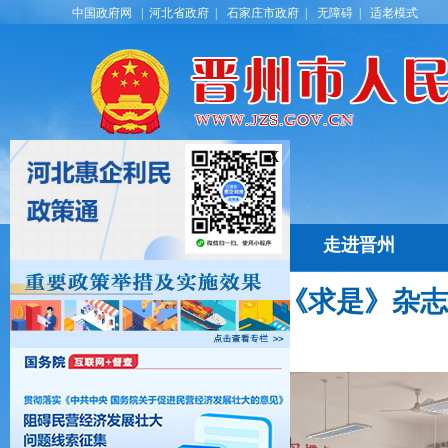
中国政府网 |
河北省政府 |
石家庄市政府 |
无障碍 |
适老模式
X
首 页
走进晋州
历史文化
晋州要闻
名优特产
通知公告
《求是》杂志