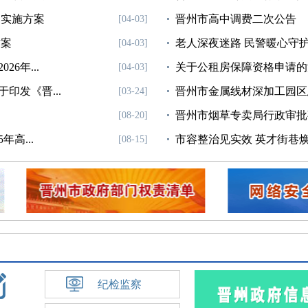
目实施方案
晋州市高中调费二次公告
[04-03]
方案
老人深夜迷路 民警暖心守
[04-03]
6年...
关于公租房保障资格申请的
[04-03]
印发《晋...
晋州市金属线材深加工园区
[03-24]
晋州市烟草专卖局行政审批
[08-20]
年高...
市容整治见实效 英才街巷
[08-15]
生...
晋州市烟草专卖局行政审批
[08-12]
纪检监察