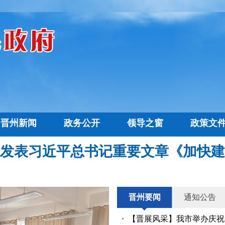
晋州新闻
政务公开
领导之窗
政策文
乡镇区划
部门动态
领导之窗
机构职能
政策文件
市长信箱
政策解读
调查
发表习近平总书记重要文章《加快建
晋州要闻
通知公告
【晋展风采】我市举办庆祝