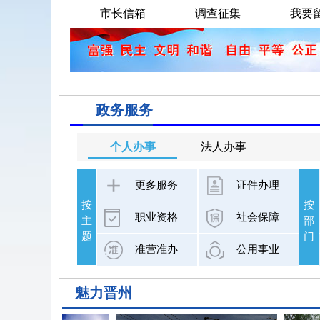
市长信箱
调查征集
我要
?
政务服务
个人办事
法人办事
更多服务
证件办理
按
按
职业资格
社会保障
主
部
题
门
准营准办
公用事业
魅力晋州