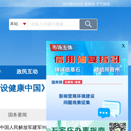
2026年8月6日 星期四
天气预报
X
件
政民互动
政务服务
征集
网上信访
设健康中国》
更多>>
国务要闻
中国人民解放军建军99周年文艺汇演
[08-03]