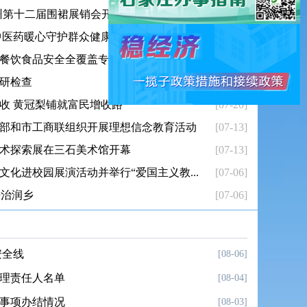
晋州第十二届围裙展销会开幕
[08-03]
中医药暖心守护群众健康
[07-27]
餐饮食品安全全覆盖专项整治行动
[07-27]
研检查
[07-20]
收 黄冠梨铺就富民增收路
[07-20]
部和市工商联组织开展理想信念教育活动
[07-13]
术探索展在三石美术馆开幕
[07-13]
化进校园展演活动并举行“爱国主义教...
[07-06]
点用气...
以演筑防砺精
法治润乡
[07-06]
安全线
[08-06]
理责任人名单
[08-04]
事项办结情况
[08-03]