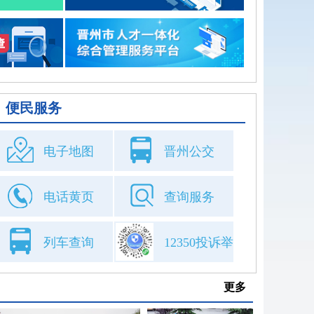
便民服务
电子地图
晋州公交
电话黄页
查询服务
列车查询
12350投诉举
报
更多